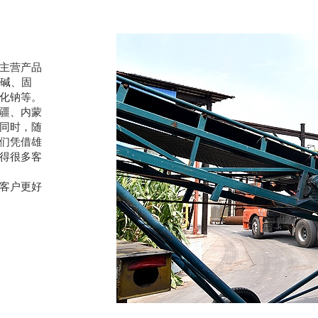
主营产品
片碱、固
化钠等。
疆、内蒙
同时，随
们凭借雄
得很多客
客户更好